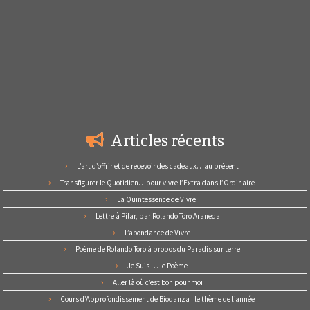
Articles récents
L’art d’offrir et de recevoir des cadeaux…au présent
Transfigurer le Quotidien…pour vivre l’Extra dans l’Ordinaire
La Quintessence de Vivre!
Lettre à Pilar, par Rolando Toro Araneda
L’abondance de Vivre
Poème de Rolando Toro à propos du Paradis sur terre
Je Suis … le Poème
Aller là où c’est bon pour moi
Cours d’Approfondissement de Biodanza : le thème de l’année