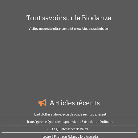
Tout savoir sur la Biodanza
Visitez notre site ultra- complet www.biodanzadenis.be !
Articles récents
L’art d’offrir et de recevoir des cadeaux…au présent
Transfigurer le Quotidien…pour vivre l’Extra dans l’Ordinaire
La Quintessence de Vivre!
Lettre à Pilar, par Rolando Toro Araneda