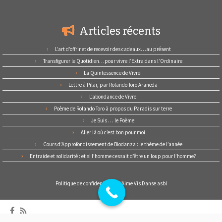
Articles récents
L’art d’offrir et de recevoir des cadeaux…au présent
Transfigurer le Quotidien…pour vivre l’Extra dans l’Ordinaire
La Quintessence de Vivre!
Lettre à Pilar, par Rolando Toro Araneda
L’abondance de Vivre
Poème de Rolando Toro à propos du Paradis sur terre
Je Suis … le Poème
Aller là où c’est bon pour moi
Cours d’Approfondissement de Biodanza : le thème de l’année
Entraide et solidarité : et si l’homme cessait d’être un loup pour l’homme?
Politique de confidentialité d’Aime Vis Danse asbl