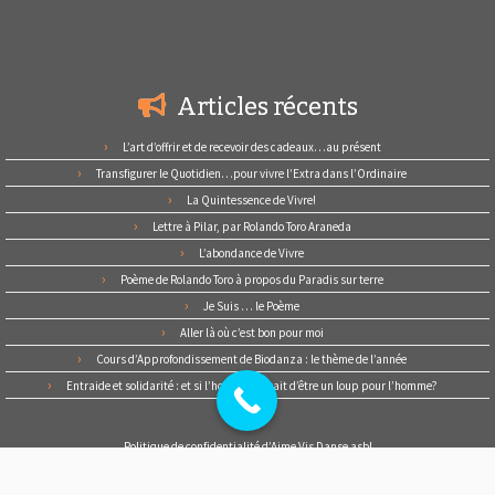
Articles récents
L’art d’offrir et de recevoir des cadeaux…au présent
Transfigurer le Quotidien…pour vivre l’Extra dans l’Ordinaire
La Quintessence de Vivre!
Lettre à Pilar, par Rolando Toro Araneda
L’abondance de Vivre
Poème de Rolando Toro à propos du Paradis sur terre
Je Suis … le Poème
Aller là où c’est bon pour moi
Cours d’Approfondissement de Biodanza : le thème de l’année
Entraide et solidarité : et si l’homme cessait d’être un loup pour l’homme?
Politique de confidentialité d’Aime Vis Danse asbl