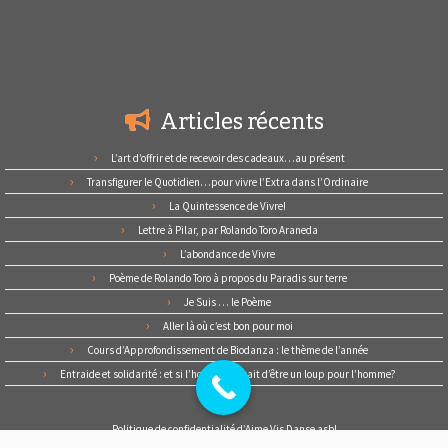
Articles récents
L’art d’offrir et de recevoir des cadeaux…au présent
Transfigurer le Quotidien…pour vivre l’Extra dans l’Ordinaire
La Quintessence de Vivre!
Lettre à Pilar, par Rolando Toro Araneda
L’abondance de Vivre
Poème de Rolando Toro à propos du Paradis sur terre
Je Suis … le Poème
Aller là où c’est bon pour moi
Cours d’Approfondissement de Biodanza : le thème de l’année
Entraide et solidarité : et si l’homme cessait d’être un loup pour l’homme?
Politique de confidentialité d’Aime Vis Danse asbl