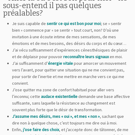
sous-entend il pas quelques
préalables?
Je suis capable de
sentir ce qui est bon pour moi
; se « sentir
bien » commence par « se sentir » tout court, non? D’où une
invitation à une écoute intime de mes sensations, de mes
émotions et de mes besoins, des désirs du corps et du cœur…
J’ai vécu suffisamment d’expériences cénesthésiques de plaisir
et de déplaisir pour pouvoir
reconnaître leurs signaux
en moi.
J’ai suffisamment d’
énergie vitale
pour amorcer un mouvement
vers l’avant, pour quitter une situation qui ne me convient pas,
pour sortir de l’inertie et me mettre en marche vers ce qui me
convient.
J’ose quitter ma zone de confort habituel pour aller vers
l’inconnu; cette
audace existentielle
demande une base affective
suffisante, sans laquelle la résistance au changement est
souvent plus forte que le désir de transformation.
J’assume mes désirs, mes « oui », et mes « non »
, sachant que
dire non à quelque chose, c’est toujours me dire oui à moi.
Enfin,
j’ose faire des choix
, et j’accepte donc de tâtonner, de me