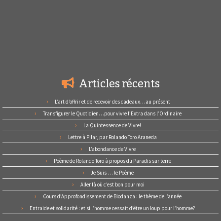
Articles récents
L’art d’offrir et de recevoir des cadeaux…au présent
Transfigurer le Quotidien…pour vivre l’Extra dans l’Ordinaire
La Quintessence de Vivre!
Lettre à Pilar, par Rolando Toro Araneda
L’abondance de Vivre
Poème de Rolando Toro à propos du Paradis sur terre
Je Suis … le Poème
Aller là où c’est bon pour moi
Cours d’Approfondissement de Biodanza : le thème de l’année
Entraide et solidarité : et si l’homme cessait d’être un loup pour l’homme?