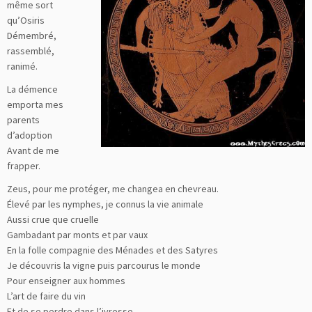
même sort
qu’Osiris
Démembré,
rassemblé,
ranimé.
La démence
emporta mes
parents
d’adoption
Avant de me
frapper.
Zeus, pour me protéger, me changea en chevreau.
Élevé par les nymphes, je connus la vie animale
Aussi crue que cruelle
Gambadant par monts et par vaux
En la folle compagnie des Ménades et des Satyres
Je découvris la vigne puis parcourus le monde
Pour enseigner aux hommes
L’art de faire du vin
Et de se perdre dans l’ivresse.