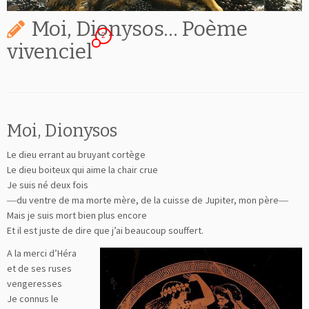
Moi, Dionysos… Poème
2
vivenciel
Moi, Dionysos
Le dieu errant au bruyant cortège
Le dieu boiteux qui aime la chair crue
Je suis né deux fois
―du ventre de ma morte mère, de la cuisse de Jupiter, mon père―
Mais je suis mort bien plus encore
Et il est juste de dire que j’ai beaucoup souffert.
A la merci d’Héra
et de ses ruses
vengeresses
Je connus le