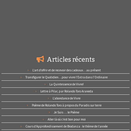
Articles récents
L’art d’offrir et de recevoir des cadeaux…au présent
Transfigurer le Quotidien…pour vivre l’Extra dans l’Ordinaire
La Quintessence de Vivre!
Lettre à Pilar, par Rolando Toro Araneda
L’abondance de Vivre
Poème de Rolando Toro à propos du Paradis sur terre
Je Suis … le Poème
Aller là où c’est bon pour moi
Cours d’Approfondissement de Biodanza : le thème de l’année