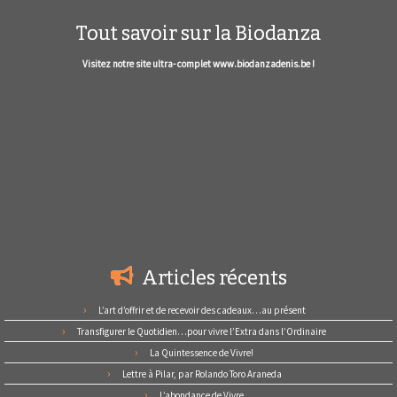
Tout savoir sur la Biodanza
Visitez notre site ultra- complet www.biodanzadenis.be !
Articles récents
L’art d’offrir et de recevoir des cadeaux…au présent
Transfigurer le Quotidien…pour vivre l’Extra dans l’Ordinaire
La Quintessence de Vivre!
Lettre à Pilar, par Rolando Toro Araneda
L’abondance de Vivre