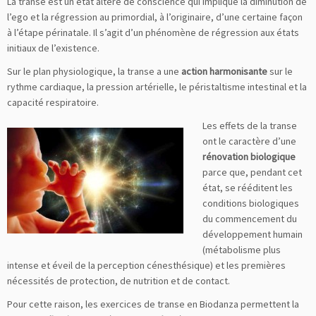
La transe est un état altéré de conscience qui implique la diminution de
l’ego et la régression au primordial, à l’originaire, d’une certaine façon
à l’étape périnatale. Il s’agit d’un phénomène de régression aux états
initiaux de l’existence.
Sur le plan physiologique, la transe a une
action harmonisante
sur le
rythme cardiaque, la pression artérielle, le péristaltisme intestinal et la
capacité respiratoire.
Les effets de la transe
ont le caractère d’une
rénovation biologique
parce que, pendant cet
état, se rééditent les
conditions biologiques
du commencement du
développement humain
(métabolisme plus
intense et éveil de la perception cénesthésique) et les premières
nécessités de protection, de nutrition et de contact.
Pour cette raison, les exercices de transe en Biodanza permettent la