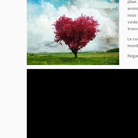
pluie.
avons
nous 
seule
tro
Le co
monde
Regar