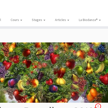
l
Cours
Stages
Articles
La Biodanza®
2