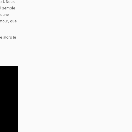
çoit. Nous
il semble
ns une
amour, que
e alors le