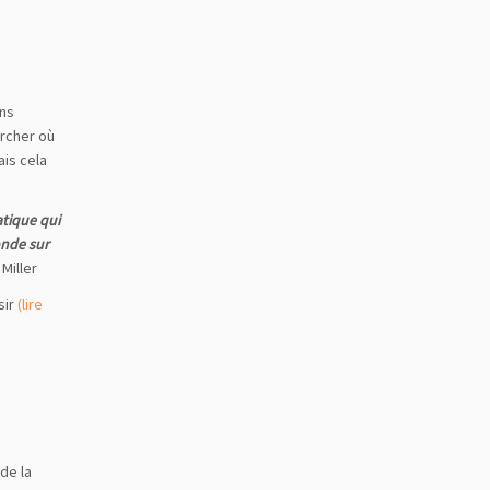
ons
ercher où
ais cela
tatique qui
fonde sur
Miller
sir
(lire
 de la