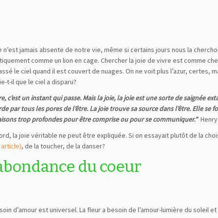
ie n’est jamais absente de notre vie, même si certains jours nous la cherch
tiquement comme un lion en cage. Chercher la joie de vivre est comme ch
assé le ciel quand il est couvert de nuages. On ne voit plus l’azur, certes, m
ie-t-il que le ciel a disparu?
re, c’est un instant qui passe. Mais la joie, la joie est une sorte de saignée ex
de par tous les pores de l’être. La joie trouve sa source dans l’être. Elle se 
aisons trop profondes pour être comprise ou pour se communiquer.”
Henry 
ord, la joie véritable ne peut être expliquée. Si on essayait plutôt de la choi
article)
, de la toucher, de la danser?
abondance du coeur
soin d’amour est universel. La fleur a besoin de l’amour-lumière du soleil et