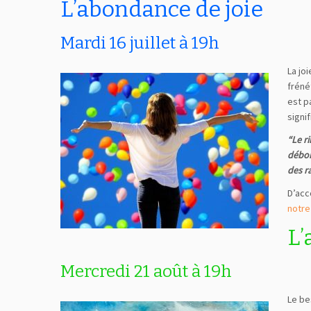
L’abondance de joie
Mardi 16 juillet à 19h
La jo
fréné
est p
signif
“Le ri
débor
des r
D’acc
notre 
L’
Mercredi 21 août à 19h
Le be