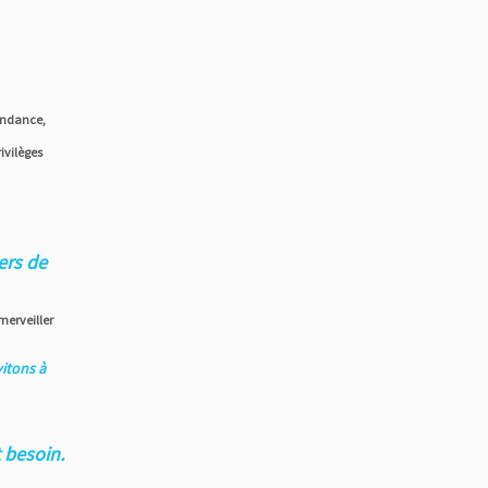
ondance,
ivilèges
ers de
merveiller
vitons à
 besoin.