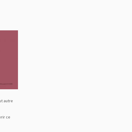
ut autre
rir ce