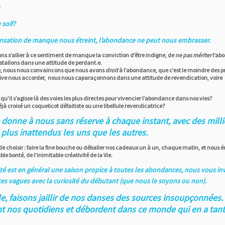
.
 soif?
ensation de manque nous étreint, l’abondance ne peut nous embrasser.
sons s’allier à ce sentiment de manque la conviction d’être indigne, de
ne pas mériter
l’ab
stallons dans une attitude de perdant.e.
rse, nous nous convaincons que nous avons
droit
à l’abondance, que c’est le moindre des pr
oive nous accorder, nous nous caparaçonnons dans une attitude de revendication, voire
.
u’il s’agisse là des voies les plus directes pour vivencier l’abondance dans nos vies?
jà croisé un coquelicot défaitiste ou une libellule revendicatrice?
e donne à nous sans réserve à chaque instant, avec des milli
plus inattendus les uns que les autres.
 de choisir : faire la fine bouche ou déballer nos cadeaux un à un, chaque matin, et nous é
able bonté, de l’inimitable créativité de la Vie.
été est en général une saison propice à toutes les abondances, nous vous in
 ces vagues avec la curiosité du débutant (que nous le soyons ou non).
, faisons jaillir de nos danses des sources insoupçonnées.
ent nos quotidiens et débordent dans ce monde qui en a tant