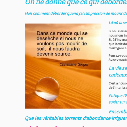
On ne donne que ce qui déborde
Mais comment déborder quand j’ai l’impression de mourir de
Là où la s
Si nous lais
nous nous in
Si, à l’inve
que la vie d
d’arrogance
Pensez-vous q
Avez-vous dé
La vie s
cadeaux 
C’est à nous
de l’intariss
Puisque l’
surfer sur
Ensemble
Que les véritables torrents d’abondance irrigu