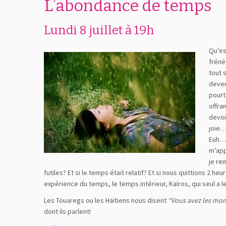
L’abondance de temps
Lundi 8 juillet à 19h
Qu’es
fréné
tout 
deven
pourt
offra
devoi
joie
Euh… 
m’app
je re
futiles? Et si le temps était relatif? Et si nous quittions 2
expérience du temps, le temps intérieur, Kaïros, qui seul a l
Les Touaregs ou les Haïtiens nous disent
“Vous avez les mon
dont ils parlent!