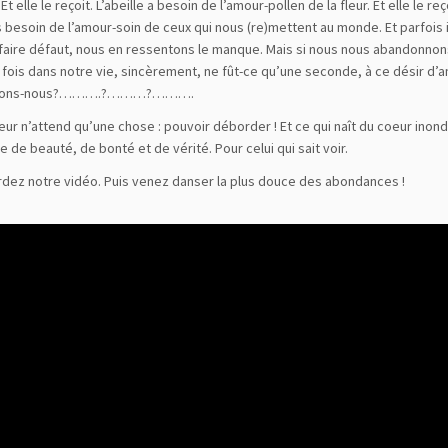
 Et elle le reçoit. L’abeille a besoin de l’amour-pollen de la fleur. Et elle le re
 besoin de l’amour-soin de ceux qui nous (re)mettent au monde. Et parfois 
faire défaut, nous en ressentons le manque. Mais si nous nous abandonno
 fois dans notre vie, sincèrement, ne fût-ce qu’une seconde, à ce désir d’
uvons-nous?……….?………?……….
eur n’attend qu’une chose : pouvoir déborder ! Et ce qui naît du coeur inond
 de beauté, de bonté et de vérité. Pour celui qui sait voir.
dez notre vidéo. Puis venez danser la plus douce des abondances !