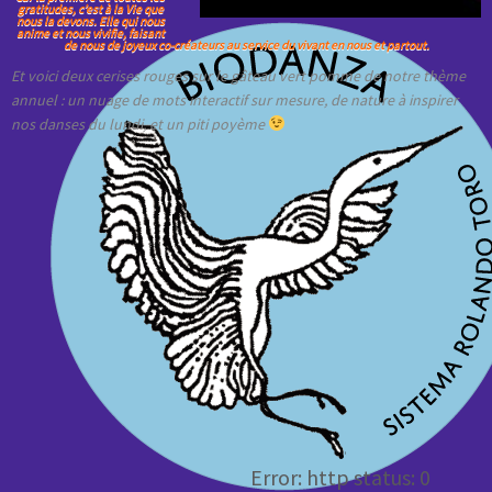
gratitudes, c’est à la Vie que
nous la devons. Elle qui nous
anime et nous vivifie, faisant
de nous de joyeux co-créateurs au service du vivant en nous et partout.
Et voici deux cerises rouges sur le gâteau vert pomme de notre thème
annuel : un nuage de mots interactif sur mesure, de nature à inspirer
nos danses du lundi, et un piti poyème
Error: http status: 0