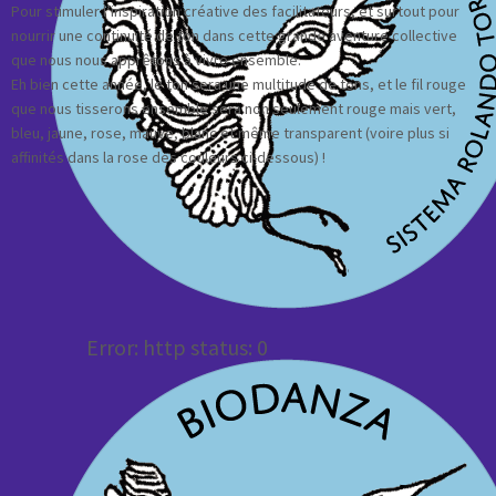
Pour stimuler l’inspiration créative des facilitateurs, et surtout pour
nourrir une continuité de ton dans cette grande aventure collective
que nous nous apprêtons à vivre ensemble.
Eh bien cette année, le ton sera une multitude de tons, et le fil rouge
que nous tisserons ensemble sera non seulement rouge mais vert,
bleu, jaune, rose, mauve, blanc et même transparent (voire plus si
affinités dans la rose des couleurs ci-dessous) !
Error: http status: 0