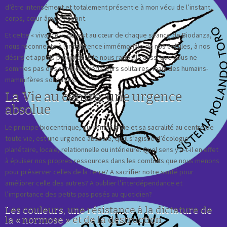
d’être intensément et totalement présent·e à mon vécu de l’instant,
corps, cœur-âme et esprit.
Et cette « vivance », qui est au cœur de chaque séance de Biodanza,
nous reconnecte à l’intelligence immémoriale de nos cellules, à nos
désirs et appels profonds. Elle nous rappelle aussi que nous ne
sommes pas des reptiles-prédateurs solitaires, mais des humains-
mammifères solidaires.
La Vie au centre, une urgence
absolue
Le principe biocentrique, qui remet la Vie et sa sacralité au centre de
toute vie, est une urgence absolue, qu’il s’agisse d’écologie
planétaire, locale, relationnelle ou intérieure. Quel sens y a-t-il en effet
à épuiser nos propres ressources dans les combats que nous menons
pour préserver celles de la Terre? A sacrifier notre santé pour
améliorer celle des autres? A oublier l’interdépendance et
l’importance des petits pas posés au quotidien?
Les couleurs, une résistance à la dictature de
la « normose » et de la destruction