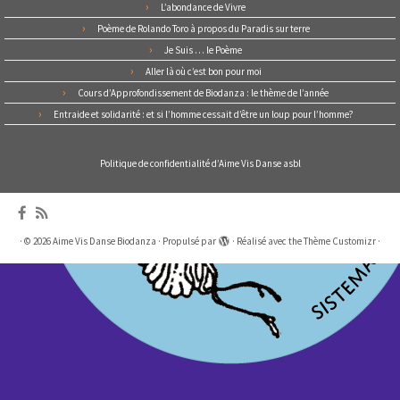
L’abondance de Vivre
Poème de Rolando Toro à propos du Paradis sur terre
Je Suis … le Poème
Aller là où c’est bon pour moi
Cours d’Approfondissement de Biodanza : le thème de l’année
Entraide et solidarité : et si l’homme cessait d’être un loup pour l’homme?
Politique de confidentialité d’Aime Vis Danse asbl
·
© 2026
Aime Vis Danse Biodanza
·
Propulsé par
·
Réalisé avec the
Thème Customizr
·