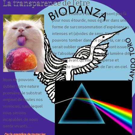
La transparence de l’être
Les 1001 couleurs de la Vie ne sont pas là
pour nous étourdir, nous égarer dans une
forme de surconsommation d’expériences
intenses et (a)vides de sens. Nous ne
pouvons tomber dans ce piège-là, car ce
serait oublier que les couleurs sont issues
de l’absolue transparence de la lumière dite
blanche, avant qu’elle se disperse et
manifeste toute la palette de l’arc-en-ciel.
Nous ne pouvons
oublier notre nature
première, le substrat
originel de toutes nos
vivencias, sans lequel
nous serions
incapables de nous
sentir vivants…
Car la première de toutes les