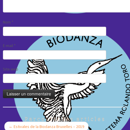
Nom
*
E-mail
*
Site web
Parcourir les articles
←
Estivales de la Biodanza Bruxelles – 2019