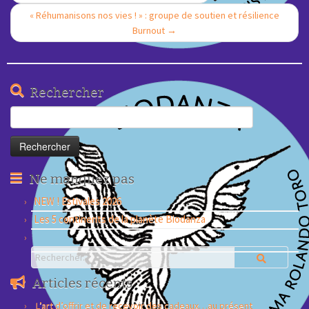
« Réhumanisons nos vies ! » : groupe de soutien et résilience
Burnout
→
Rechercher
Rechercher :
Ne manquez pas
NEW ! Estivales 2026
Les 5 continents de la planète Biodanza
Articles récents
L’art d’offrir et de recevoir des cadeaux…au présent