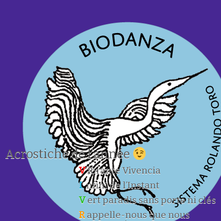
Acrostiche de l’année
V
ibrante Vivencia
I
nfini de l’Instant
V
ert paradis sans porte ni clés
R
appelle-nous que nous