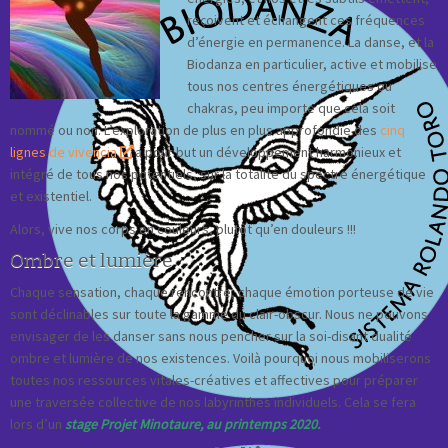
reçoivent et échangent ces fréquences
d’énergie en permanence. La danse, et la
Biodanza en particulier, active et mobilise
tous nos centres énergétiques ou
chakras, peu importe que cela soit
nommé ou non. L’exploration de plus en plus approfondie des
cinq
lignes de vivencia
a pour but un développement harmonieux et
intégré de tous nos potentiels, sur la totalité du spectre énergétique
et existentiel.
Alors, vive nos corps en couleurs, plutôt qu’en douleurs !!!
Ombre et lumière
Chaque sensation, chaque rencontre, chaque émotion porteuse de vie
sont déclinables sur toute la gamme du clair-obscur. Nous ne pouvons
envisager de les danser sans nous pencher sur la soi-disant dualité
ombre et lumière de nos existences. Voilà pourquoi nous mobiliserons
toutes nos ressources vitales-créatives et affectives pour préparer
une traversée collective de nos labyrinthes individuels. Cela se fera
lors d’un
stage Projet Minotaure, au printemps 2020.