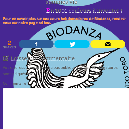
sommes Vie
E
n 1001 couleurs à inventer !
Pour en savoir plus sur nos cours hebdomadaires de Biodanza, rendez-
vous sur notre page ad hoc.
2
SHARES
Laissez un commentaire
Votre adresse e-mail ne sera pas publiée.
Les champs obligatoires
sont indiqués avec
*
Commentaire
*