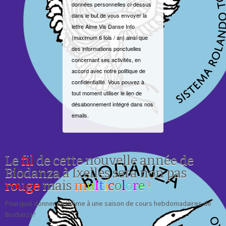
données personnelles ci-dessus
dans le but de vous envoyer la
lettre Aime Vis Danse Info
(maximum 6 fois / an) ainsi que
des informations ponctuelles
concernant ses activités, en
accord avec notre politique de
confidentialité. Vous pouvez à
tout moment utiliser le lien de
désabonnement intégré dans nos
emails.
Le
fil
de cette nouvelle année de
Biodanza à Ixelles sera non pas
rouge
mais
m
u
l
t
i
c
o
l
o
r
e
!
Pourquoi donner un thème à une saison de cours hebdomadaires de
Biodanza?