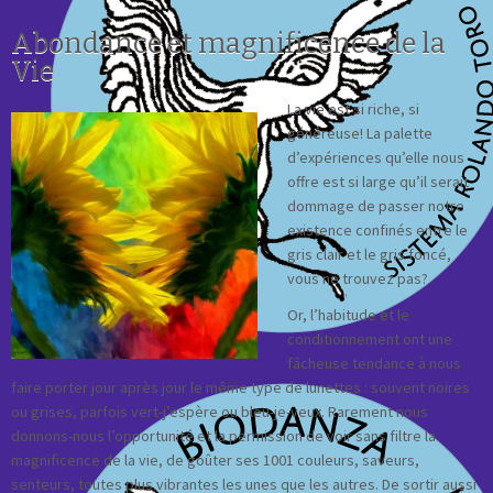
Abondance et magnificence de la
Vie
La vie est si riche, si
généreuse! La palette
d’expériences qu’elle nous
offre est si large qu’il serait
dommage de passer notre
existence confinés entre le
gris clair et le gris foncé,
vous ne trouvez pas?
Or, l’habitude et le
conditionnement ont une
fâcheuse tendance à nous
faire porter jour après jour le même type de lunettes : souvent noires
ou grises, parfois vert-j’espère ou bleu-je-veux. Rarement nous
donnons-nous l’opportunité et la permission de voir sans filtre la
magnificence de la vie, de goûter ses 1001 couleurs, saveurs,
senteurs, toutes plus vibrantes les unes que les autres. De sortir aussi