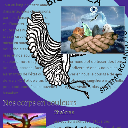
Tout au long de cette année
dansante, nous choisissons,
par nos danses, d’explorer
et d’honorer cette Vie avec
toutes ses nuances, de la
laisser circuler toujours
mieux en nous et entre nous.
Nous choisissons, par nos
rires et nos sourires, de
recolorier notre façon de nous mettre au monde et de tisser des liens.
Nous choisissons, face au déclin de la biodiversité et aux nouvelles
alarmantes de l’état du monde, de trouver en nous le courage de dire
de vrais NON et de vrais OUI, de créer notre voie singulière et plurielle
pour contribuer à une nouvelle réalité, plus vivante, plus vraie, plus
humaine!
Nos corps en couleurs
Chakras
Les couleurs sont avant tous des
énergies, et nos êtres subtils émettent,