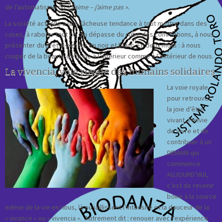
de l’automatisme du
« j’aime – j’aime pas ».
La société actuelle a une fâcheuse tendance à tout mettre dans des
cases, à raboter tout ce qui dépasse du cube des conventions, à nous
présenter du prêt-à-penser en noir et blanc. En deux mots : à nous
couper de la beauté de la vie à l’intérieur comme à l’extérieur de nous.
La vivencia, voie royale des humains solidaires
La voie royale
pour retrouver
la joie d’être
vivant, l’envie
de vivre et de
contribuer à un
DEMAIN qui
commence
AUJOURD’HUI,
c’est de revenir
boire à la source
même de la vie en nous, là où jaillissent l’intensité et la douceur de la
« vivance » ou « vivencia ». Autrement dit : renouer avec l’expérience