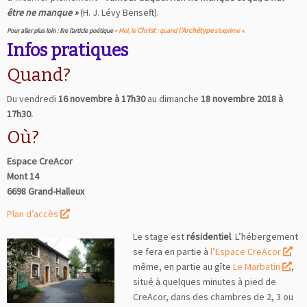
être ne manque »
(H. J. Lévy Benseft).
Christ
l’Archétype
Pour aller plus loin : lire l’article poétique
« Moi, le
: quand
s’exprime ».
Infos pratiques
Quand?
Du vendredi
16 novembre à 17h30
au dimanche
18 novembre 2018 à
17h30.
Où?
Espace CreAcor
Mont 14
6698 Grand-Halleux
Plan d’accès
Le stage est
résidentiel
. L’hébergement
se fera en partie à
l’Espace CreAcor
même, en partie au gîte
Le Marbatin
,
situé à quelques minutes à pied de
CreAcor, dans des chambres de 2, 3 ou