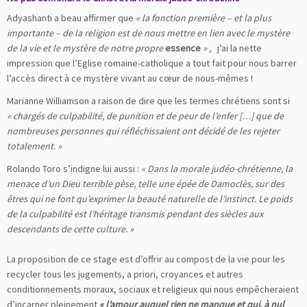
Adyashanti a beau affirmer que
« la fonction première – et la plus
importante – de la religion est de nous mettre en lien avec le mystère
de la vie et le mystère de notre propre
essence
» ,
j’ai la nette
impression que l’Eglise romaine-catholique a tout fait pour nous barrer
l’accès direct à ce mystère vivant au cœur de nous-mêmes !
Marianne Williamson a raison de dire que les termes chrétiens sont si
« chargés de culpabilité, de punition et de peur de l’enfer […] que de
nombreuses personnes qui réfléchissaient ont décidé de les rejeter
totalement. »
Rolando Toro s’indigne lui aussi :
« Dans la morale judéo-chrétienne, la
menace d’un Dieu terrible pèse, telle une épée de Damoclès, sur des
êtres qui ne font qu’exprimer la beauté naturelle de l’instinct. Le poids
de la culpabilité est l’héritage transmis pendant des siècles aux
descendants de cette culture. »
La proposition de ce stage est d’offrir au compost de la vie pour les
recycler tous les jugements, a priori, croyances et autres
conditionnements moraux, sociaux et religieux qui nous empêcheraient
d’incarner pleinement
« l’amour auquel rien ne manque et qui, à nul