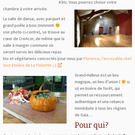
4 lits. Vous
pourrez choisir votre
chambre à votre arrivée.
La salle de danse, avec parquet et
grand poêle à bois (mmmmh
voir photo ci-contre), se trouve au
cœur de CreAcor, de même que la
salle à manger commune où
seront servis les délicieux repas
bio et végétariens concoctés pour nous par
Florence, l’incroyable chef
tout étoilée de La Flobette ;-).
Grand-Halleux est un lieu
magique, un lieu d’union (
si
si) en lisière de forêt, qui
permet un ressourcement
authentique et une reliance
immédiate à tous les règnes
de Gaïa…
Pour qui?