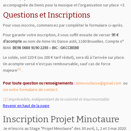
accompagnée de Denis pour la musique et l’organisation sur place <3.
Questions et Inscriptions
Pour vous inscrire, commencez par compléter le formulaire ci-après.
Pour garantir votre inscription, il vous suffit ensuite de verser
95 €
d’acompte
au nom de Aime Vis Danse asbl, 1160 Bruxelles. Compte n°
IBAN
BE98 0688 9190 2293 – BIC : GKCCBEBB
Le solde, soit 220 € (ou 200 € tarif réduit), sera dû à l’arrivée sur place.
Un acompte versé n’est pas remboursable, sauf cas de force
[1]
majeure
.
Pour toute question ou renseignements
:
aimevisdanse@gmail.com
ou
via notre formulaire de contact.
[1]
imprévisible, indépendant de la volonté et insurmontable
Revenir en haut de la page
Inscription Projet Minotaure
Je m'inscris au Stage "Projet Minotaure" des 30 avril, 1, 2 et 3 mai 2020.