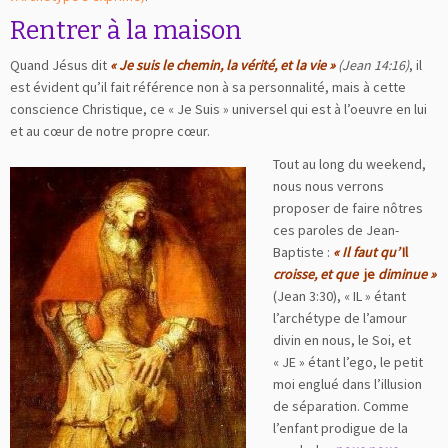
Rentrer à la maison
Quand Jésus dit
« Je suis le chemin, la vérité, et la vie »
(Jean 14:16)
, il
est évident qu’il fait référence non à sa personnalité, mais à cette
conscience Christique, ce « Je Suis » universel qui est à l’oeuvre en lui
et au cœur de notre propre cœur.
Tout au long du weekend,
nous nous verrons
proposer de faire nôtres
ces paroles de Jean-
Baptiste :
« Il faut qu’
Il
croisse, et que
je
diminue »
(Jean 3:30), « IL » étant
l’archétype de l’amour
divin en nous, le Soi, et
« JE » étant l’ego, le petit
moi englué dans l’illusion
de séparation. Comme
l’enfant prodigue de la