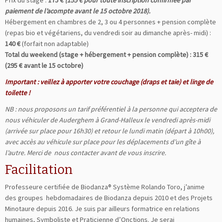
Prix du stage :
175 €
(155 € pour toute inscription confirmée par
paiement de l’acompte avant le 15 octobre 2018).
Hébergement en chambres de 2, 3 ou 4 personnes + pension complète
(repas bio et végétariens, du vendredi soir au dimanche après- midi) :
140 €
(forfait non adaptable)
Total du weekend (stage + hébergement + pension complète) : 315 €
(295 € avant le 15 octobre)
Important : veillez à apporter votre couchage (draps et taie) et linge de
toilette !
NB : nous proposons un tarif préférentiel à la personne qui acceptera de
nous véhiculer de Auderghem à Grand-Halleux le vendredi après-midi
(arrivée sur place pour 16h30) et retour le lundi matin (départ à 10h00),
avec accès au véhicule sur place pour les déplacements d’un gîte à
l’autre. Merci de nous contacter avant de vous inscrire.
Facilitation
Professeure certifiée de Biodanza® Système Rolando Toro, j’anime
des groupes hebdomadaires de Biodanza depuis 2010 et des Projets
Minotaure depuis 2016. Je suis par ailleurs formatrice en relations
humaines, Symboliste et Praticienne d’Onctions. Je serai