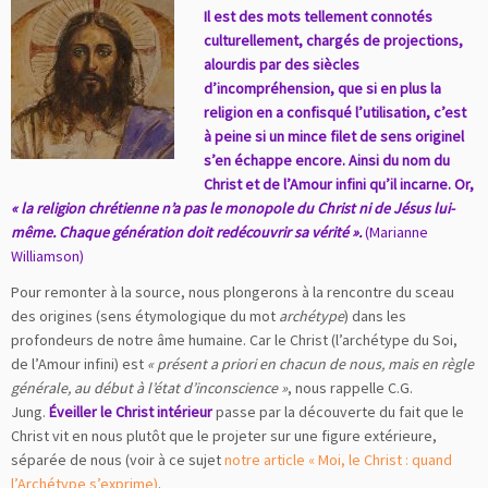
Il est des mots tellement connotés
culturellement, chargés de projections,
alourdis par des siècles
d’incompréhension, que si en plus la
religion en a confisqué l’utilisation, c’est
à peine si un mince filet de sens originel
s’en échappe encore. Ainsi du nom du
Christ et de l’Amour infini qu’il incarne. Or,
« la religion chrétienne n’a pas le monopole du Christ ni de Jésus lui-
même. Chaque génération doit redécouvrir sa vérité ».
(Marianne
Williamson)
Pour remonter à la source, nous plongerons à la rencontre du sceau
des origines (sens étymologique du mot
archétype
) dans les
profondeurs de notre âme humaine. Car le Christ (l’archétype du Soi,
de l’Amour infini) est
« présent a priori en chacun de nous, mais en règle
générale, au début à l’état d’inconscience »
, nous rappelle C.G.
Jung.
Éveiller le Christ intérieur
passe par la découverte du fait que le
Christ vit en nous plutôt que le projeter sur une figure extérieure,
séparée de nous (voir à ce sujet
notre article « Moi, le Christ : quand
l’Archétype s’exprime)
.