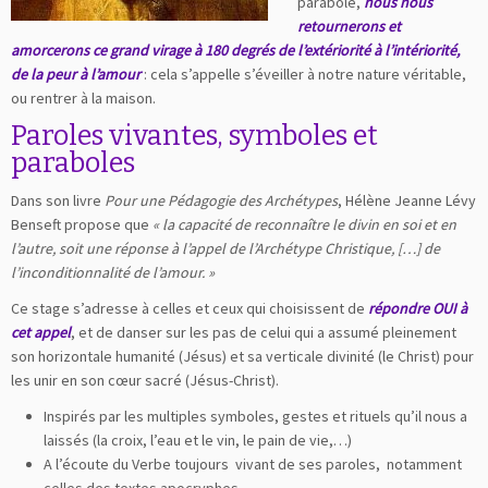
parabole,
nous nous
retournerons et
amorcerons ce grand virage à 180 degrés de l’extériorité à l’intériorité,
de la peur à l’amour
: cela s’appelle s’éveiller à notre nature véritable,
ou rentrer à la maison.
Paroles vivantes, symboles et
paraboles
Dans son livre
Pour une Pédagogie des Archétypes
, Hélène Jeanne Lévy
Benseft propose que
« la capacité de reconnaître le divin en soi et en
l’autre, soit une réponse à l’appel de l’Archétype Christique, […] de
l’inconditionnalité de l’amour. »
Ce stage s’adresse à celles et ceux qui choisissent de
répondre OUI à
cet appel
, et de danser sur les pas de celui qui a assumé pleinement
son horizontale humanité (Jésus) et sa verticale divinité (le Christ) pour
les unir en son cœur sacré (Jésus-Christ).
Inspirés par les multiples symboles, gestes et rituels qu’il nous a
laissés (la croix, l’eau et le vin, le pain de vie,…)
A l’écoute du Verbe toujours vivant de ses paroles, notamment