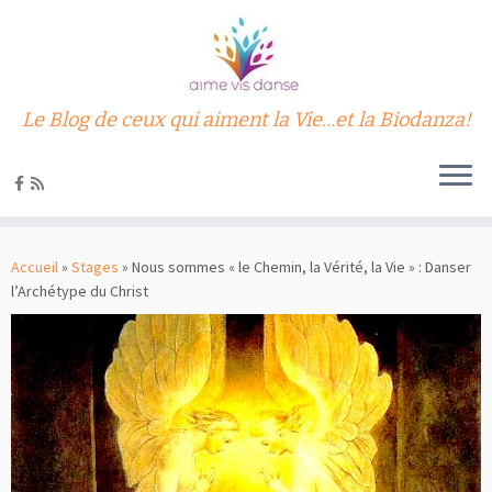
Le Blog de ceux qui aiment la Vie…et la Biodanza!
Passer
au
Accueil
»
Stages
»
Nous sommes « le Chemin, la Vérité, la Vie » : Danser
contenu
l’Archétype du Christ