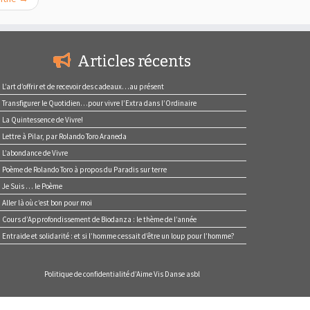
Articles récents
L’art d’offrir et de recevoir des cadeaux…au présent
Transfigurer le Quotidien…pour vivre l’Extra dans l’Ordinaire
La Quintessence de Vivre!
Lettre à Pilar, par Rolando Toro Araneda
L’abondance de Vivre
Poème de Rolando Toro à propos du Paradis sur terre
Je Suis … le Poème
Aller là où c’est bon pour moi
Cours d’Approfondissement de Biodanza : le thème de l’année
Entraide et solidarité : et si l’homme cessait d’être un loup pour l’homme?
Politique de confidentialité d’Aime Vis Danse asbl