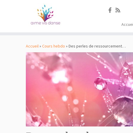
Accuei
Passer
au
Accueil
»
Cours hebdo
»
Des perles de ressourcement…
contenu