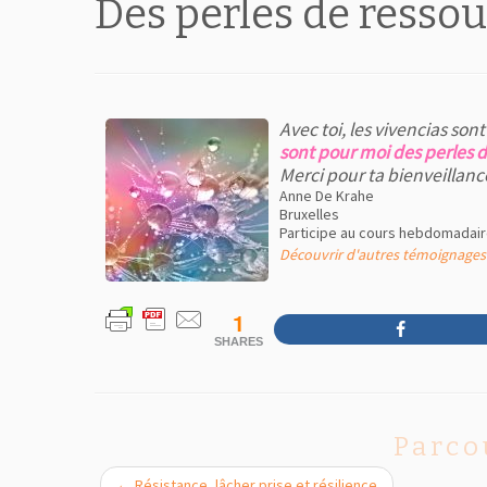
Des perles de ress
Avec toi, les vivencias so
sont pour moi des perles 
Merci pour ta bienveillance
Anne De Krahe
Bruxelles
Participe au cours hebdomadair
Découvrir d'autres témoignages
1
SHARES
Parco
←
Résistance, lâcher prise et résilience