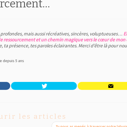
ourcement…
nt profondes, mais aussi récréatives, sincères, voluptueuses…
El
de ressourcement et un chemin magique vers le cœur de mon 
, ta présence, tes paroles éclairantes. Merci d’être là pour nou
e depuis 5 ans
urir les articles
Tu nous as menés à traverser notre labyr