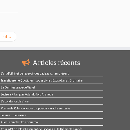
grand
→
Articles récents
L’art d’offrir et de recevoir des cadeaux…au présent
Transfigurer le Quotidien…pour vivre l’Extra dans l’Ordinaire
La Quintessence de Vivre!
Lettre à Pilar, par Rolando Toro Araneda
L’abondance de Vivre
Poème de Rolando Toro à propos du Paradis sur terre
Je Suis … le Poème
Aller là où c’est bon pour moi
Cours d’Approfondissement de Biodanza : le thème de l’année