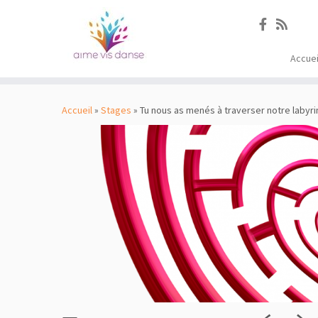
Accuei
Passer
au
Accueil
»
Stages
»
Tu nous as menés à traverser notre labyri
contenu