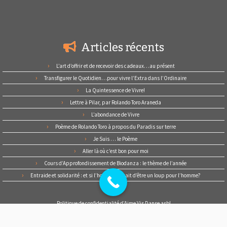
Articles récents
L’art d’offrir et de recevoir des cadeaux…au présent
Transfigurer le Quotidien…pour vivre l’Extra dans l’Ordinaire
La Quintessence de Vivre!
Lettre à Pilar, par Rolando Toro Araneda
L’abondance de Vivre
Poème de Rolando Toro à propos du Paradis sur terre
Je Suis … le Poème
Aller là où c’est bon pour moi
Cours d’Approfondissement de Biodanza : le thème de l’année
Entraide et solidarité : et si l’homme cessait d’être un loup pour l’homme?
Politique de confidentialité d’Aime Vis Danse asbl