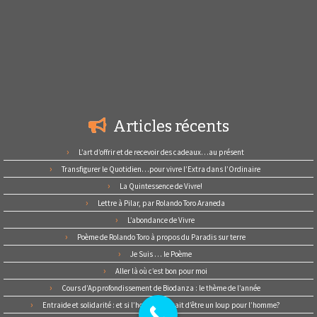
Articles récents
L’art d’offrir et de recevoir des cadeaux…au présent
Transfigurer le Quotidien…pour vivre l’Extra dans l’Ordinaire
La Quintessence de Vivre!
Lettre à Pilar, par Rolando Toro Araneda
L’abondance de Vivre
Poème de Rolando Toro à propos du Paradis sur terre
Je Suis … le Poème
Aller là où c’est bon pour moi
Cours d’Approfondissement de Biodanza : le thème de l’année
Entraide et solidarité : et si l’homme cessait d’être un loup pour l’homme?