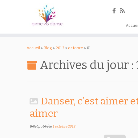
Accuei
Passer
au
Accueil
»
Blog
»
2013
»
octobre
»
01
contenu
Archives du jour :
Danser, c’est aimer et
aimer
Billet publié le
1 octobre 2013