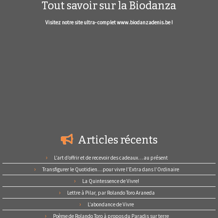
Tout savoir sur la Biodanza
Visitez notre site ultra- complet www.biodanzadenis.be !
Articles récents
L’art d’offrir et de recevoir des cadeaux…au présent
Transfigurer le Quotidien…pour vivre l’Extra dans l’Ordinaire
La Quintessence de Vivre!
Lettre à Pilar, par Rolando Toro Araneda
L’abondance de Vivre
Poème de Rolando Toro à propos du Paradis sur terre