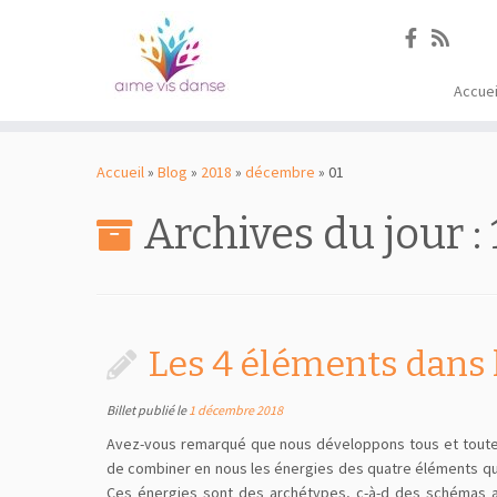
Accuei
Passer
au
Accueil
»
Blog
»
2018
»
décembre
»
01
contenu
Archives du jour :
Les 4 éléments dans l
Billet publié le
1 décembre 2018
Avez-vous remarqué que nous développons tous et toutes
de combiner en nous les énergies des quatre éléments que so
Ces énergies sont des archétypes, c-à-d des schémas a