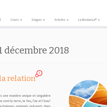
l
Cours
Stages
Articles
La Biodanza®
1 décembre 2018
3
a relation
 une manière unique et singulière
nt la terre, le feu, l’air et l’eau?
rchaïques originels présents dans