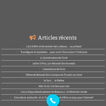
Articles récents
L’art d’offrir et de recevoir des cadeaux…au présent
Transfigurer le Quotidien…pour vivre l’Extra dans l’Ordinaire
La Quintessence de Vivre!
Lettre à Pilar, par Rolando Toro Araneda
L’abondance de Vivre
Poème de Rolando Toro à propos du Paradis sur terre
Je Suis … le Poème
Aller là où c’est bon pour moi
Cours d’Approfondissement de Biodanza : le thème de l’année
Entraide et solidarité : et si l’homme cessait d’être un loup pour l’homme?