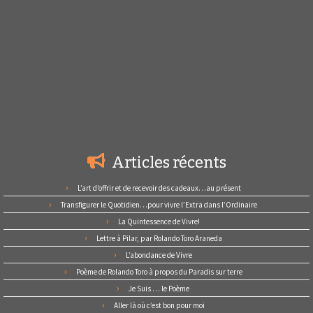
Articles récents
L’art d’offrir et de recevoir des cadeaux…au présent
Transfigurer le Quotidien…pour vivre l’Extra dans l’Ordinaire
La Quintessence de Vivre!
Lettre à Pilar, par Rolando Toro Araneda
L’abondance de Vivre
Poème de Rolando Toro à propos du Paradis sur terre
Je Suis … le Poème
Aller là où c’est bon pour moi