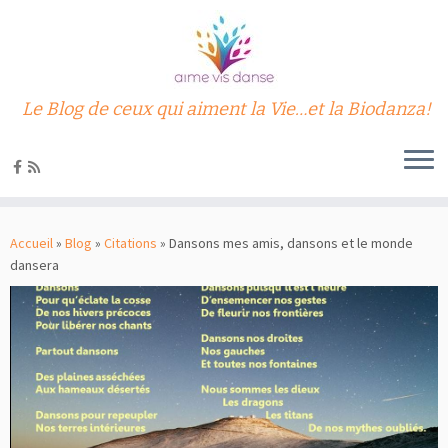
Le Blog de ceux qui aiment la Vie…et la Biodanza!
Passer
au
Accueil
»
Blog
»
Citations
»
Dansons mes amis, dansons et le monde
contenu
dansera