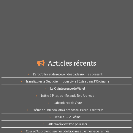
Articles récents
L’art d’offrir et de recevoir des cadeaux…au présent
Transfigurer le Quotidien…pour vivre l’Extra dans l’Ordinaire
La Quintessence de Vivre!
Lettre à Pilar, par Rolando Toro Araneda
L’abondance de Vivre
Poème de Rolando Toro à propos du Paradis sur terre
Je Suis … le Poème
Aller là où c’est bon pour moi
Cours d’Approfondissement de Biodanza : le thème de l’année