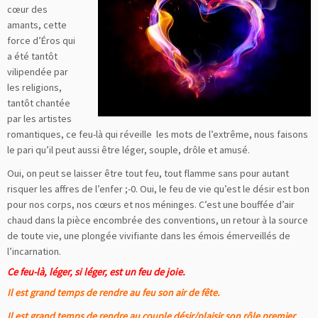
cœur des
amants, cette
force d’Éros qui
a été tantôt
vilipendée par
les religions,
tantôt chantée
par les artistes
romantiques, ce feu-là qui réveille les mots de l’extrême, nous faisons
le pari qu’il peut aussi être léger, souple, drôle et amusé.
Oui, on peut se laisser être tout feu, tout flamme sans pour autant
risquer les affres de l’enfer ;-0. Oui, le feu de vie qu’est le désir est bon
pour nos corps, nos cœurs et nos méninges. C’est une bouffée d’air
chaud dans la pièce encombrée des conventions, un retour à la source
de toute vie, une plongée vivifiante dans les émois émerveillés de
l’incarnation.
Ce feu-là, léger, si léger, est un feu de joie.
Il est grand temps de rendre au feu son air de fête.
Il est grand temps de rendre au couple désir/plaisir son rôle premier