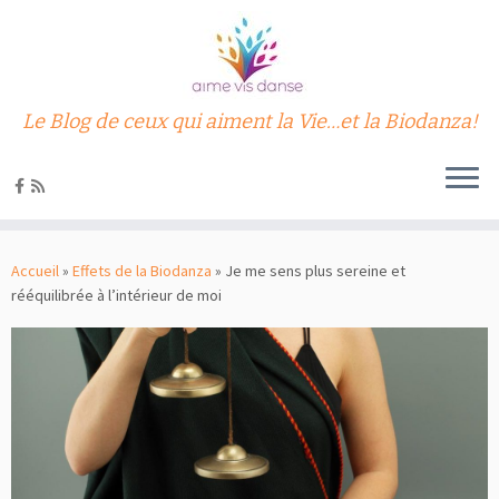
Le Blog de ceux qui aiment la Vie…et la Biodanza!
Passer
au
Accueil
»
Effets de la Biodanza
»
Je me sens plus sereine et
contenu
rééquilibrée à l’intérieur de moi