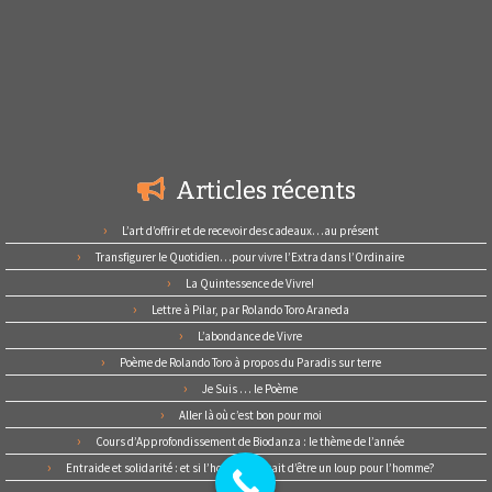
Articles récents
L’art d’offrir et de recevoir des cadeaux…au présent
Transfigurer le Quotidien…pour vivre l’Extra dans l’Ordinaire
La Quintessence de Vivre!
Lettre à Pilar, par Rolando Toro Araneda
L’abondance de Vivre
Poème de Rolando Toro à propos du Paradis sur terre
Je Suis … le Poème
Aller là où c’est bon pour moi
Cours d’Approfondissement de Biodanza : le thème de l’année
Entraide et solidarité : et si l’homme cessait d’être un loup pour l’homme?