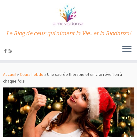
Le Blog de ceux qui aiment la Vie…et la Biodanza!
Passer
au
Accueil
»
Cours hebdo
»
Une sacrée thérapie et un vrai réveillon à
contenu
chaque fois!