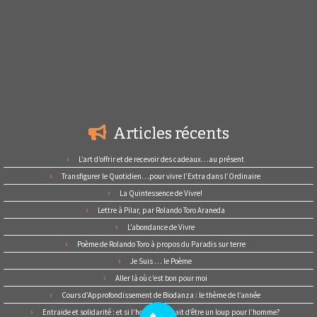
Articles récents
L’art d’offrir et de recevoir des cadeaux…au présent
Transfigurer le Quotidien…pour vivre l’Extra dans l’Ordinaire
La Quintessence de Vivre!
Lettre à Pilar, par Rolando Toro Araneda
L’abondance de Vivre
Poème de Rolando Toro à propos du Paradis sur terre
Je Suis … le Poème
Aller là où c’est bon pour moi
Cours d’Approfondissement de Biodanza : le thème de l’année
Entraide et solidarité : et si l’homme cessait d’être un loup pour l’homme?