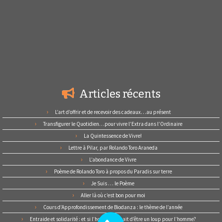
Articles récents
L’art d’offrir et de recevoir des cadeaux…au présent
Transfigurer le Quotidien…pour vivre l’Extra dans l’Ordinaire
La Quintessence de Vivre!
Lettre à Pilar, par Rolando Toro Araneda
L’abondance de Vivre
Poème de Rolando Toro à propos du Paradis sur terre
Je Suis … le Poème
Aller là où c’est bon pour moi
Cours d’Approfondissement de Biodanza : le thème de l’année
Entraide et solidarité : et si l’homme cessait d’être un loup pour l’homme?