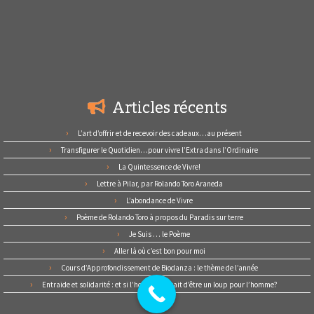
Articles récents
L’art d’offrir et de recevoir des cadeaux…au présent
Transfigurer le Quotidien…pour vivre l’Extra dans l’Ordinaire
La Quintessence de Vivre!
Lettre à Pilar, par Rolando Toro Araneda
L’abondance de Vivre
Poème de Rolando Toro à propos du Paradis sur terre
Je Suis … le Poème
Aller là où c’est bon pour moi
Cours d’Approfondissement de Biodanza : le thème de l’année
Entraide et solidarité : et si l’homme cessait d’être un loup pour l’homme?