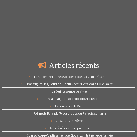
Articles récents
L’art d’offrir et de recevoir des cadeaux…au présent
Transfigurer le Quotidien…pour vivre l’Extra dans l’Ordinaire
La Quintessence de Vivre!
Lettre à Pilar, par Rolando Toro Araneda
L’abondance de Vivre
Poème de Rolando Toro à propos du Paradis sur terre
Je Suis … le Poème
Aller là où c’est bon pour moi
Cours d’Approfondissement de Biodanza : le thème de l’année