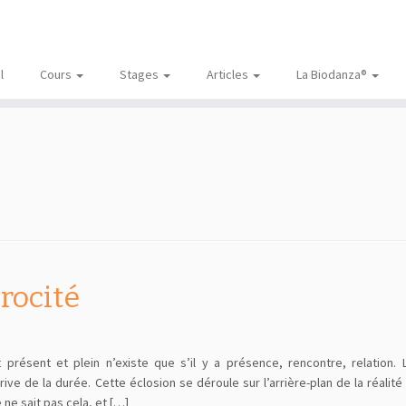
l
Cours
Stages
Articles
La Biodanza®
rocité
 présent et plein n’existe que s’il y a présence, rencontre, relation. L
ve de la durée. Cette éclosion se déroule sur l’arrière-plan de la réalité
e ne sait pas cela, et […]