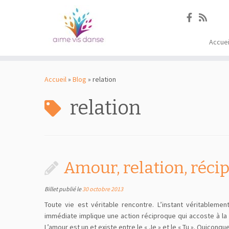
Accuei
Passer
au
Accueil
»
Blog
»
relation
contenu
relation
Amour, relation, récip
Billet publié le
30 octobre 2013
Toute vie est véritable rencontre. L’instant véritablement
immédiate implique une action réciproque qui accoste à la ri
L’amour est un et existe entre le « Je » et le « Tu ». Quiconqu