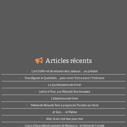
Articles récents
L’art d’offrir et de recevoir des cadeaux…au présent
Transfigurer le Quotidien…pour vivre l’Extra dans l’Ordinaire
La Quintessence de Vivre!
Lettre à Pilar, par Rolando Toro Araneda
L’abondance de Vivre
Poème de Rolando Toro à propos du Paradis sur terre
Je Suis … le Poème
Aller là où c’est bon pour moi
Cours d’Approfondissement de Biodanza : le thème de l’année