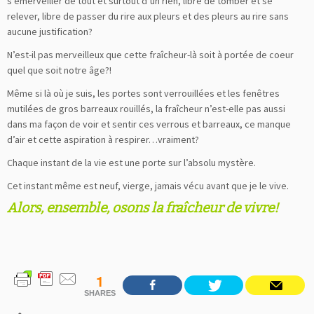
s’émerveiller de tout et surtout d’un rien, libre de tomber et se
relever, libre de passer du rire aux pleurs et des pleurs au rire sans
aucune justification?
N’est-il pas merveilleux que cette fraîcheur-là soit à portée de coeur
quel que soit notre âge?!
Même si là où je suis, les portes sont verrouillées et les fenêtres
mutilées de gros barreaux rouillés, la fraîcheur n’est-elle pas aussi
dans ma façon de voir et sentir ces verrous et barreaux, ce manque
d’air et cette aspiration à respirer…vraiment?
Chaque instant de la vie est une porte sur l’absolu mystère.
Cet instant même est neuf, vierge, jamais vécu avant que je le vive.
Alors, ensemble, osons la fraîcheur de vivre!
1
SHARES