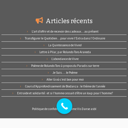
Articles récents
L’art d’offrir et de recevoir des cadeaux…au présent
Transfigurer le Quotidien…pour vivre l’Extra dans l’Ordinaire
La Quintessence de Vivre!
Lettre à Pilar, par Rolando Toro Araneda
L’abondance de Vivre
Poème de Rolando Toro à propos du Paradis sur terre
Je Suis … le Poème
Aller là où c’est bon pour moi
Cours d’Approfondissement de Biodanza : le thème de l’année
Entraide et solidarité : et si l’homme cessait d’être un loup pour l’homme?
Politique de confidentialité d’Aime Vis Danse asbl