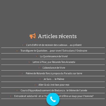
Articles récents
L’art d’offrir et de recevoir des cadeaux…au présent
Transfigurer le Quotidien…pour vivre l’Extra dans l’Ordinaire
La Quintessence de Vivre!
Lettre à Pilar, par Rolando Toro Araneda
L’abondance de Vivre
Poème de Rolando Toro à propos du Paradis sur terre
Je Suis … le Poème
Aller là où c’est bon pour moi
Cours d’Approfondissement de Biodanza : le thème de l’année
Entraide et solidarité : et si l’homme cessait d’être un loup pour l’homme?