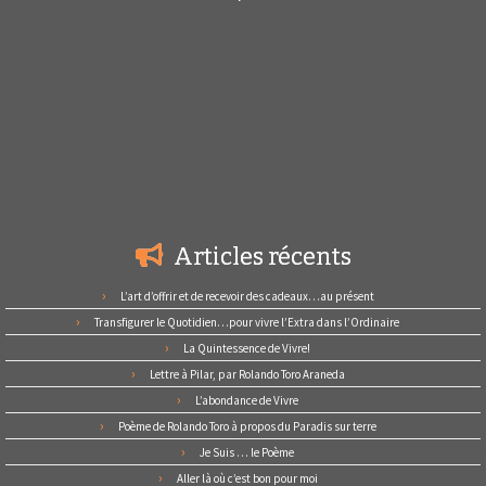
Articles récents
L’art d’offrir et de recevoir des cadeaux…au présent
Transfigurer le Quotidien…pour vivre l’Extra dans l’Ordinaire
La Quintessence de Vivre!
Lettre à Pilar, par Rolando Toro Araneda
L’abondance de Vivre
Poème de Rolando Toro à propos du Paradis sur terre
Je Suis … le Poème
Aller là où c’est bon pour moi