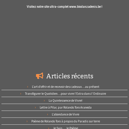
Visitez notre site ultra- complet www.biodanzadenis.be !
Articles récents
L’art d’offrir et de recevoir des cadeaux…au présent
Transfigurer le Quotidien…pour vivre l’Extra dans l’Ordinaire
La Quintessence de Vivre!
Lettre à Pilar, par Rolando Toro Araneda
L’abondance de Vivre
Poème de Rolando Toro à propos du Paradis sur terre
Je Suis … le Poème