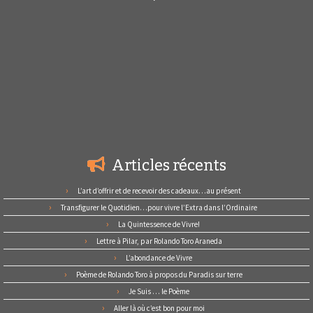
Articles récents
L’art d’offrir et de recevoir des cadeaux…au présent
Transfigurer le Quotidien…pour vivre l’Extra dans l’Ordinaire
La Quintessence de Vivre!
Lettre à Pilar, par Rolando Toro Araneda
L’abondance de Vivre
Poème de Rolando Toro à propos du Paradis sur terre
Je Suis … le Poème
Aller là où c’est bon pour moi