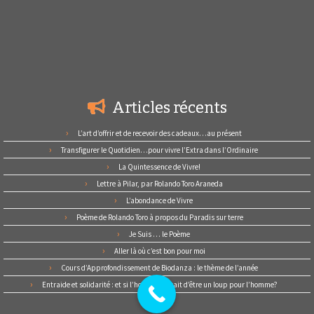
Articles récents
L’art d’offrir et de recevoir des cadeaux…au présent
Transfigurer le Quotidien…pour vivre l’Extra dans l’Ordinaire
La Quintessence de Vivre!
Lettre à Pilar, par Rolando Toro Araneda
L’abondance de Vivre
Poème de Rolando Toro à propos du Paradis sur terre
Je Suis … le Poème
Aller là où c’est bon pour moi
Cours d’Approfondissement de Biodanza : le thème de l’année
Entraide et solidarité : et si l’homme cessait d’être un loup pour l’homme?