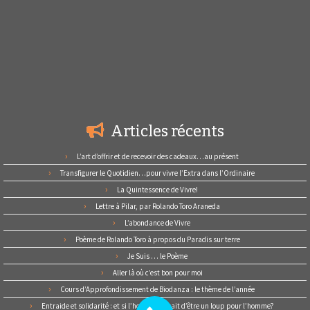
Articles récents
L’art d’offrir et de recevoir des cadeaux…au présent
Transfigurer le Quotidien…pour vivre l’Extra dans l’Ordinaire
La Quintessence de Vivre!
Lettre à Pilar, par Rolando Toro Araneda
L’abondance de Vivre
Poème de Rolando Toro à propos du Paradis sur terre
Je Suis … le Poème
Aller là où c’est bon pour moi
Cours d’Approfondissement de Biodanza : le thème de l’année
Entraide et solidarité : et si l’homme cessait d’être un loup pour l’homme?