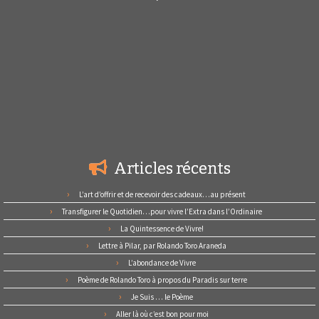
Articles récents
L’art d’offrir et de recevoir des cadeaux…au présent
Transfigurer le Quotidien…pour vivre l’Extra dans l’Ordinaire
La Quintessence de Vivre!
Lettre à Pilar, par Rolando Toro Araneda
L’abondance de Vivre
Poème de Rolando Toro à propos du Paradis sur terre
Je Suis … le Poème
Aller là où c’est bon pour moi