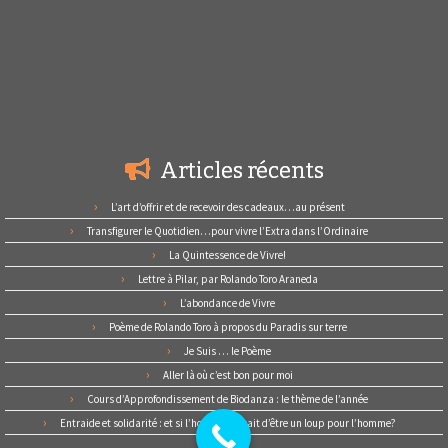
Articles récents
L’art d’offrir et de recevoir des cadeaux…au présent
Transfigurer le Quotidien…pour vivre l’Extra dans l’Ordinaire
La Quintessence de Vivre!
Lettre à Pilar, par Rolando Toro Araneda
L’abondance de Vivre
Poème de Rolando Toro à propos du Paradis sur terre
Je Suis … le Poème
Aller là où c’est bon pour moi
Cours d’Approfondissement de Biodanza : le thème de l’année
Entraide et solidarité : et si l’homme cessait d’être un loup pour l’homme?