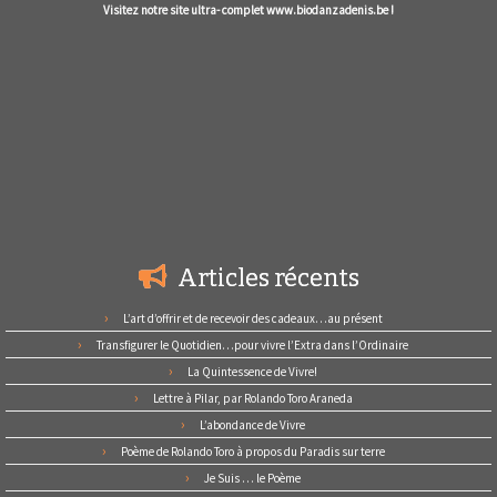
Visitez notre site ultra- complet www.biodanzadenis.be !
Articles récents
L’art d’offrir et de recevoir des cadeaux…au présent
Transfigurer le Quotidien…pour vivre l’Extra dans l’Ordinaire
La Quintessence de Vivre!
Lettre à Pilar, par Rolando Toro Araneda
L’abondance de Vivre
Poème de Rolando Toro à propos du Paradis sur terre
Je Suis … le Poème