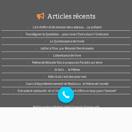
Articles récents
L’art d’offrir et de recevoir des cadeaux…au présent
Transfigurer le Quotidien…pour vivre l’Extra dans l’Ordinaire
La Quintessence de Vivre!
Lettre à Pilar, par Rolando Toro Araneda
L’abondance de Vivre
Poème de Rolando Toro à propos du Paradis sur terre
Je Suis … le Poème
Aller là où c’est bon pour moi
Cours d’Approfondissement de Biodanza : le thème de l’année
Entraide et solidarité : et si l’homme cessait d’être un loup pour l’homme?
Politique de confidentialité d’Aime Vis Danse asbl