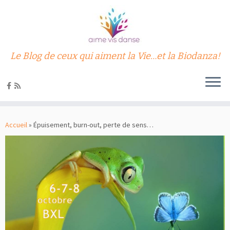
Le Blog de ceux qui aiment la Vie…et la Biodanza!
Passer
au
Accueil
»
Épuisement, burn-out, perte de sens…
contenu