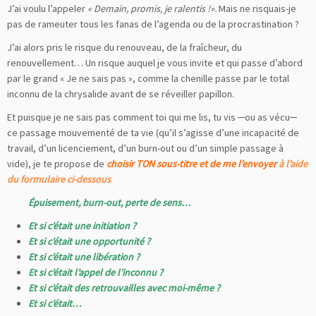
J’ai voulu l’appeler
« Demain, promis, je ralentis !».
Mais ne risquais-je
pas de rameuter tous les fanas de l’agenda ou de la procrastination ?
J’ai alors pris le risque du renouveau, de la fraîcheur, du
renouvellement… Un risque auquel je vous invite et qui passe d’abord
par le grand « Je ne sais pas », comme la chenille passe par le total
inconnu de la chrysalide avant de se réveiller papillon.
Et puisque je ne sais pas comment toi qui me lis, tu vis ─ou as vécu─
ce passage mouvementé de ta vie (qu’il s’agisse d’une incapacité de
travail, d’un licenciement, d’un burn-out ou d’un simple passage à
vide), je te propose de
choisir TON sous-titre et de me l’envoyer
à l’aide
du formulaire ci-dessous
Épuisement, burn-out, perte de sens…
Et si c’était une initiation ?
Et si c’était une opportunité ?
Et si c’était une libération ?
Et si c’était l’appel de l’inconnu ?
Et si c’était des retrouvailles avec moi-même ?
Et si c’était…