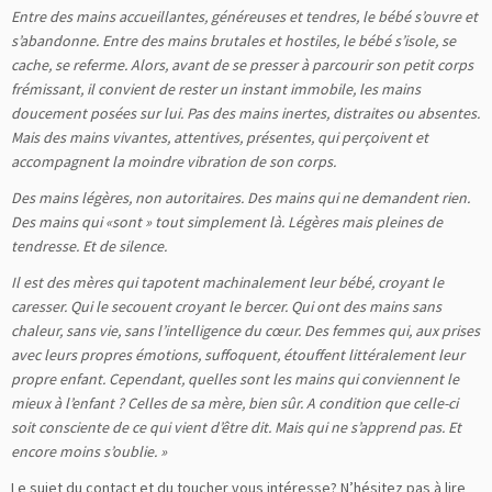
Entre des mains accueillantes, généreuses et tendres, le bébé s’ouvre et
s’abandonne. Entre des mains brutales et hostiles, le bébé s’isole, se
cache, se referme. Alors, avant de se presser à parcourir son petit corps
frémissant, il convient de rester un instant immobile, les mains
doucement posées sur lui. Pas des mains inertes, distraites ou absentes.
Mais des mains vivantes, attentives, présentes, qui perçoivent et
accompagnent la moindre vibration de son corps.
Des mains légères, non autoritaires. Des mains qui ne demandent rien.
Des mains qui «sont » tout simplement là. Légères mais pleines de
tendresse. Et de silence.
Il est des mères qui tapotent machinalement leur bébé, croyant le
caresser. Qui le secouent croyant le bercer. Qui ont des mains sans
chaleur, sans vie, sans l’intelligence du cœur. Des femmes qui, aux prises
avec leurs propres émotions, suffoquent, étouffent littéralement leur
propre enfant. Cependant, quelles sont les mains qui conviennent le
mieux à l’enfant ? Celles de sa mère, bien sûr. A condition que celle-ci
soit consciente de ce qui vient d’être dit. Mais qui ne s’apprend pas. Et
encore moins s’oublie. »
Le sujet du contact et du toucher vous intéresse? N’hésitez pas à lire