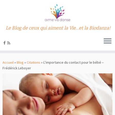
Le Blog de ceux qui aiment la Vie…et la Biodanza!
Passer
au
Accueil
»
Blog
»
Citations
»
L’importance du contact pour le bébé –
contenu
Frédérick Leboyer