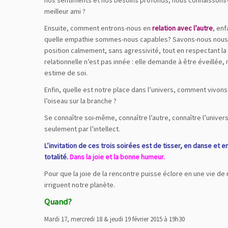
nos sentiments et nos besoins profonds, nous connaisson
meilleur ami ?
Ensuite, comment entrons-nous en
relation avec l’autre
, enf
quelle empathie sommes-nous capables? Savons-nous nous 
position calmement, sans agressivité, tout en respectant la p
relationnelle n’est pas innée : elle demande à être éveillée,
estime de soi.
Enfin, quelle est notre place dans l’univers, comment vivon
l’oiseau sur la branche ?
Se connaître soi-même, connaître l’autre, connaître l’univers
seulement par l’intellect.
L’invitation de ces trois soirées est de tisser, en danse et 
totalité.
Dans la joie et la bonne humeur.
Pour que la joie de la rencontre puisse éclore en une vie d
irriguent notre planète.
Quand?
Mardi 17, mercredi 18 & jeudi 19 février 2015 à 19h30