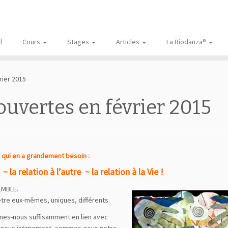
l
Cours
Stages
Articles
La Biodanza®
rier 2015
)ouvertes en février 2015
e qui en a grandement besoin :
i ~
la relation à l’autre ~
la relation à la Vie !
SEMBLE.
être eux-mêmes, uniques, différents.
es-nous suffisamment en lien avec