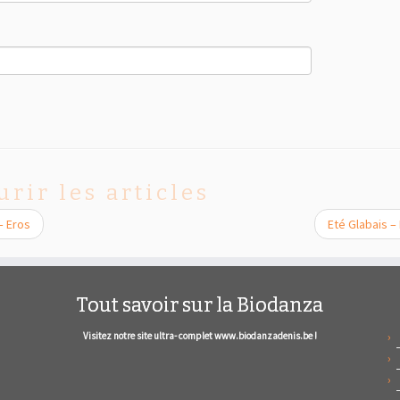
urir les articles
– Eros
Eté Glabais –
Tout savoir sur la Biodanza
Visitez notre site ultra- complet www.biodanzadenis.be !