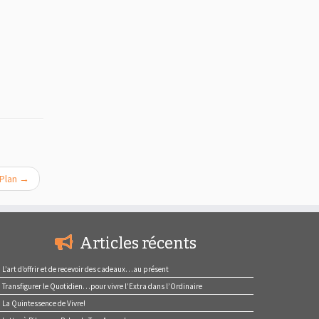
 Plan
→
Articles récents
L’art d’offrir et de recevoir des cadeaux…au présent
Transfigurer le Quotidien…pour vivre l’Extra dans l’Ordinaire
La Quintessence de Vivre!