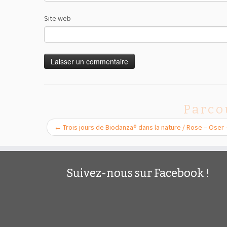
Site web
Parco
←
Trois jours de Biodanza® dans la nature / Rose – Oser 
Suivez-nous sur Facebook !