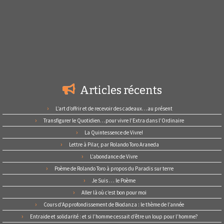
Articles récents
L’art d’offrir et de recevoir des cadeaux…au présent
Transfigurer le Quotidien…pour vivre l’Extra dans l’Ordinaire
La Quintessence de Vivre!
Lettre à Pilar, par Rolando Toro Araneda
L’abondance de Vivre
Poème de Rolando Toro à propos du Paradis sur terre
Je Suis … le Poème
Aller là où c’est bon pour moi
Cours d’Approfondissement de Biodanza : le thème de l’année
Entraide et solidarité : et si l’homme cessait d’être un loup pour l’homme?