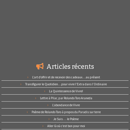
Articles récents
L’art d’offrir et de recevoir des cadeaux…au présent
Transfigurer le Quotidien…pour vivre l’Extra dans l’Ordinaire
La Quintessence de Vivre!
Lettre à Pilar, par Rolando Toro Araneda
L’abondance de Vivre
Poème de Rolando Toro à propos du Paradis sur terre
Je Suis … le Poème
Aller là où c’est bon pour moi