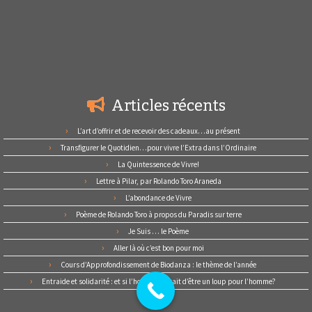
Articles récents
L’art d’offrir et de recevoir des cadeaux…au présent
Transfigurer le Quotidien…pour vivre l’Extra dans l’Ordinaire
La Quintessence de Vivre!
Lettre à Pilar, par Rolando Toro Araneda
L’abondance de Vivre
Poème de Rolando Toro à propos du Paradis sur terre
Je Suis … le Poème
Aller là où c’est bon pour moi
Cours d’Approfondissement de Biodanza : le thème de l’année
Entraide et solidarité : et si l’homme cessait d’être un loup pour l’homme?