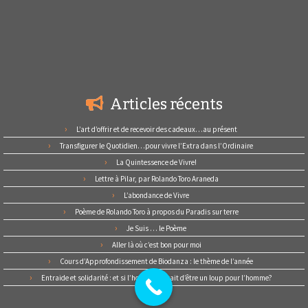
Articles récents
L’art d’offrir et de recevoir des cadeaux…au présent
Transfigurer le Quotidien…pour vivre l’Extra dans l’Ordinaire
La Quintessence de Vivre!
Lettre à Pilar, par Rolando Toro Araneda
L’abondance de Vivre
Poème de Rolando Toro à propos du Paradis sur terre
Je Suis … le Poème
Aller là où c’est bon pour moi
Cours d’Approfondissement de Biodanza : le thème de l’année
Entraide et solidarité : et si l’homme cessait d’être un loup pour l’homme?