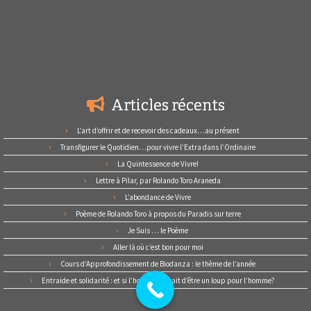
Articles récents
L’art d’offrir et de recevoir des cadeaux…au présent
Transfigurer le Quotidien…pour vivre l’Extra dans l’Ordinaire
La Quintessence de Vivre!
Lettre à Pilar, par Rolando Toro Araneda
L’abondance de Vivre
Poème de Rolando Toro à propos du Paradis sur terre
Je Suis … le Poème
Aller là où c’est bon pour moi
Cours d’Approfondissement de Biodanza : le thème de l’année
Entraide et solidarité : et si l’homme cessait d’être un loup pour l’homme?