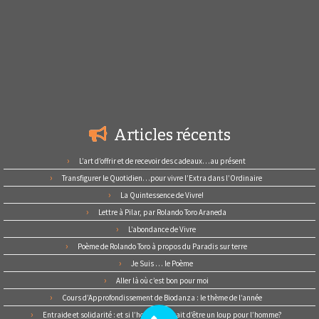
Articles récents
L’art d’offrir et de recevoir des cadeaux…au présent
Transfigurer le Quotidien…pour vivre l’Extra dans l’Ordinaire
La Quintessence de Vivre!
Lettre à Pilar, par Rolando Toro Araneda
L’abondance de Vivre
Poème de Rolando Toro à propos du Paradis sur terre
Je Suis … le Poème
Aller là où c’est bon pour moi
Cours d’Approfondissement de Biodanza : le thème de l’année
Entraide et solidarité : et si l’homme cessait d’être un loup pour l’homme?