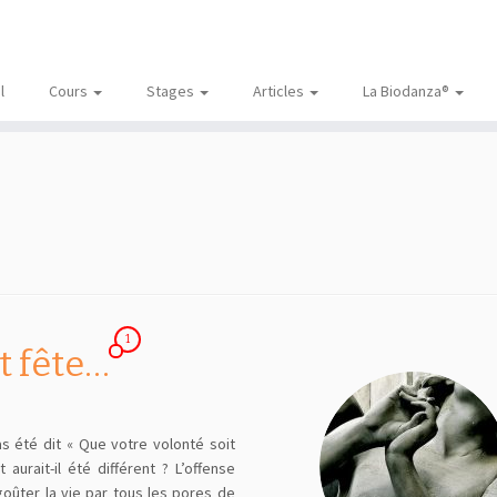
l
Cours
Stages
Articles
La Biodanza®
1
t fête…
pas été dit « Que votre volonté soit
aurait-il été différent ? L’offense
goûter la vie par tous les pores de