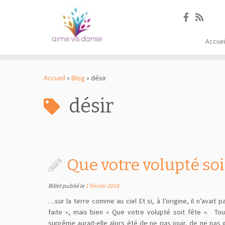
Accuei
Passer
au
Accueil
»
Blog
»
désir
contenu
désir
Que votre volupté soi
Billet publié le
1 février 2018
…sur la terre comme au ciel Et si, à l’origine, il n’avait 
faite », mais bien « Que votre volupté soit fête ». Tout 
suprême aurait-elle alors été de ne pas jouir, de ne pas 