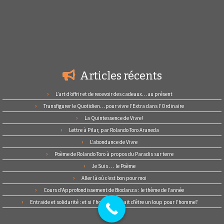
Articles récents
L’art d’offrir et de recevoir des cadeaux…au présent
Transfigurer le Quotidien…pour vivre l’Extra dans l’Ordinaire
La Quintessence de Vivre!
Lettre à Pilar, par Rolando Toro Araneda
L’abondance de Vivre
Poème de Rolando Toro à propos du Paradis sur terre
Je Suis … le Poème
Aller là où c’est bon pour moi
Cours d’Approfondissement de Biodanza : le thème de l’année
Entraide et solidarité : et si l’homme cessait d’être un loup pour l’homme?